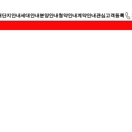
내
단지안내
세대안내
분양안내
청약안내
계약안내
관심고객등록