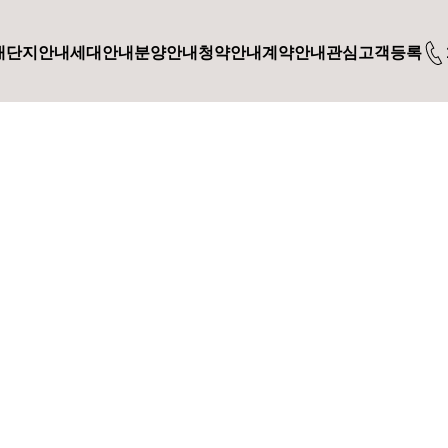
내
단지안내
세대안내
분양안내
청약안내
계약안내
관심고객등록